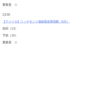
重要度 ☆
23:00
【アメリカ】リッチモンド連銀製造業指数（8月）
前回（13）
予想（10）
重要度 ☆