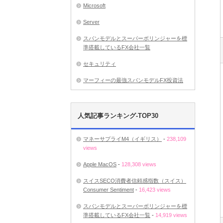
Microsoft
Server
スパンモデルとスーパーボリンジャーを標
準搭載しているFX会社一覧
セキュリティ
マーフィーの最強スパンモデルFX投資法
人気記事ランキング-TOP30
マネーサプライM4（イギリス）
-
238,109
views
Apple MacOS
-
128,308 views
スイスSECO消費者信頼感指数（スイス）
Consumer Sentiment
-
16,423 views
スパンモデルとスーパーボリンジャーを標
準搭載しているFX会社一覧
-
14,919 views