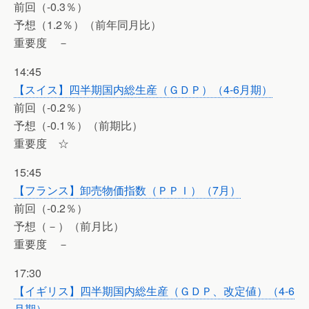
前回（-0.3％）
予想（1.2％）（前年同月比）
重要度 －
14:45
【スイス】四半期国内総生産（ＧＤＰ）（4-6月期）
前回（-0.2％）
予想（-0.1％）（前期比）
重要度 ☆
15:45
【フランス】卸売物価指数（ＰＰＩ）（7月）
前回（-0.2％）
予想（－）（前月比）
重要度 －
17:30
【イギリス】四半期国内総生産（ＧＤＰ、改定値）（4-6
月期）