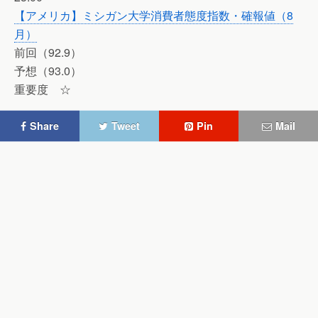
【アメリカ】ミシガン大学消費者態度指数・確報値（8
月）
前回（92.9）
予想（93.0）
重要度 ☆
Share
Tweet
Pin
Mail