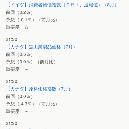
【ドイツ】消費者物価指数（ＣＰＩ、速報値）（8月）
前回（0.2％）
予想（-0.1％）（前月比）
重要度 ☆
21:30
【カナダ】鉱工業製品価格（7月）
前回（0.5％）
予想（0.0％）（前月比）
重要度 －
21:30
【カナダ】原料価格指数（7月）
前回（0.0％）
予想（-4.3％）（前月比）
重要度 －
21:30