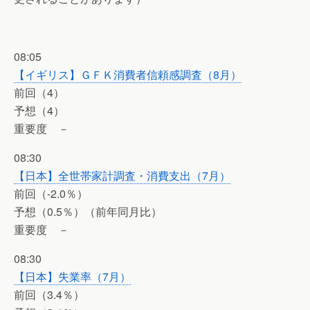
08:05
【イギリス】ＧＦＫ消費者信頼感調査（8月）
前回（4）
予想（4）
重要度 －
08:30
【日本】全世帯家計調査・消費支出（7月）
前回（-2.0％）
予想（0.5％）（前年同月比）
重要度 －
08:30
【日本】失業率（7月）
前回（3.4％）